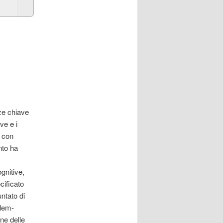
ze chiave
ve e i
, con
nto ha
gnitive,
cificato
untato di
blem-
ne delle