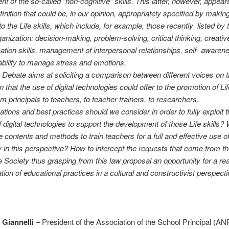
t of the so-called “non-cognitive” skills. This latter, however, appear
finition that could be, in our opinion, appropriately specified by makin
to the Life skills, which include, for example, those recently listed by
anization: decision-making, problem-solving, critical thinking, creative
ion skills, management of interpersonal relationships, self- awaren
bility to manage stress and emotions.
Debate aims at soliciting a comparison between different voices on 
n that the use of digital technologies could offer to the promotion of Life
om principals to teachers, to teacher trainers, to researchers.
ations and best practices should we consider in order to fully exploit 
of digital technologies to support the development of those Life skills?
e contents and methods to train teachers for a full and effective use o
 in this perspective? How to intercept the requests that come from t
Society thus grasping from this law proposal an opportunity for a rea
tion of educational practices in a cultural and constructivist perspect
 Giannelli
– President of the Association of the School Principal (AN