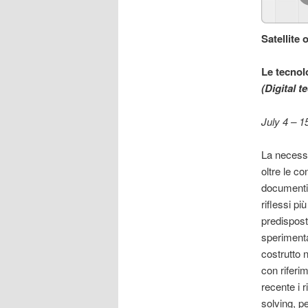
Satellite
Le tecnolo
(Digital t
July 4 – 
La necessi
oltre le c
documenti 
riflessi pi
predispost
sperimenta
costrutto 
con riferim
recente i 
solving, p