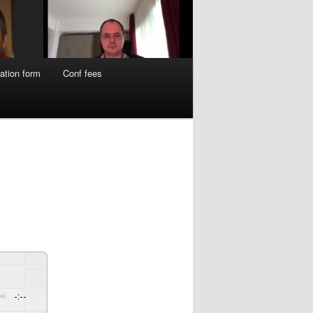
ation form
Conf fees
-:--