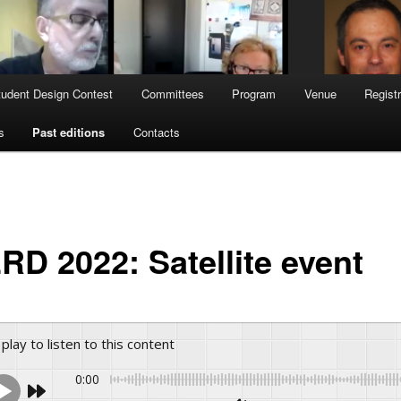
tudent Design Contest
Committees
Program
Venue
Registr
s
Past editions
Contacts
RD 2022: Satellite event
 play to listen to this content
0:00