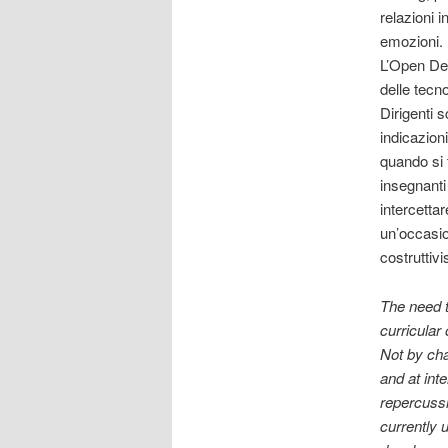
relazioni 
emozioni.
L’Open Deba
delle tecno
Dirigenti s
indicazioni
quando si t
insegnanti
intercetta
un’occasio
costruttivi
The need 
curricular
Not by cha
and at inte
repercussi
currently 