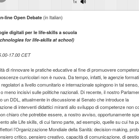
1x
 on-line Open Debate
(in Italian)
gie digitali per le life-skills a scuola
echnologies for life-skills at school)
15.00-17.00 CET
tà di rinnovare le pratiche educative al fine di promuovere competen
onoscenze curricolari non è nuova. Da tempo, infatti, le agenzie formati
regolatori a livello comunitario e internazionale spingono in tal senso
ù o meno incisivi sulle politiche nazionali. Di recente, il nostro Parlame
o un DDL, attualmente in discussione al Senato che introduce la
zione di interventi didattici miranti allo sviluppo di competenze non co
non chiaro che potrebbe essere, a nostro avviso, opportunamente spe
ento alle Life skills, di cui fanno parte, ad esempio, quelle su cui ha p
riflettori l’Organizzazione Mondiale della Sanità: decision-making, pro
ensiero critico, pensiero creativo, capacità di comunicazione, di gestio