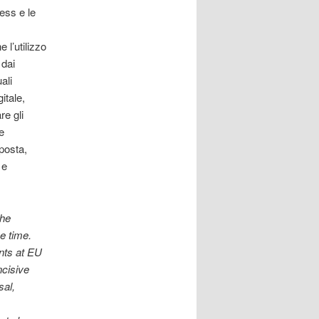
ess e le
 l’utilizzo
 dai
ali
itale,
re gli
e
oposta,
 e
the
e time.
nts at EU
ncisive
sal,