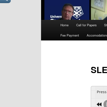
Main
Home
Call for Papers
S
menu
Fee Payment
Accomodation
SLE
Press