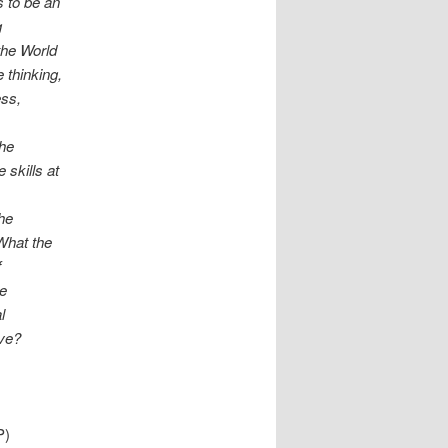
s to be an
g
 the World
 thinking,
ess,
the
 skills at
the
 What the
f
he
l
ive?
P)