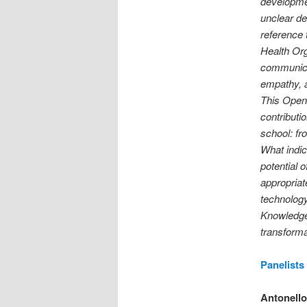
developmen
unclear de
reference 
Health Org
communicat
empathy, a
This Open 
contributio
school: fr
What indic
potential 
appropriat
technology
Knowledge 
transforma
Panelists
Antonello