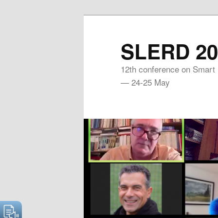
Skip
to
SLERD 20
primary
content
12th conference on Smart
— 24-25 May