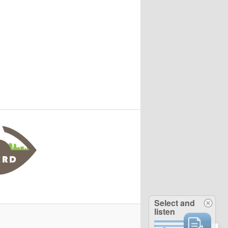
Select and
listen