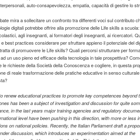
interpersonali, auto-consapevolezza, empatia, capacità di gestire lo str
te mira a sollecitare un confronto tra differenti voci sul contributo che
logie digitali potrebbe offrire alla promozione delle Life skills a scuola:
colastici, agli insegnanti, ai formatori degli insegnanti, ai ricercatori. Qu
 e best practices considerare per sfruttare appieno il potenziale del dig
ratta di promuovere le Life skills? Quali percorsi strutturare per forma
 ad un uso pieno ed efficace della tecnologia in tale prospettiva? Com
re le richieste della Società della Conoscenza e cogliere, in questa pr
ne di reale trasformazione delle pratiche educative in senso culturale
sta?
to renew educational practices to promote key competences beyond 
 ones has been a subject of investigation and discussion for quite som
nce, in the last years major training agencies and regulatory docume
rnational level have been pushing in this direction, with more or less i
ons on national policies. Recently, the Italian Parliament draft a propo
under discussion, which introduces an experimentation aimed at the